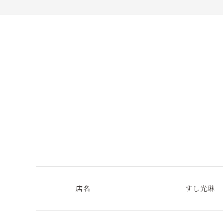
店名
すし光琳