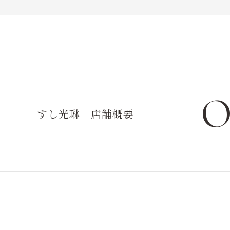
O
すし光琳 店舗概要